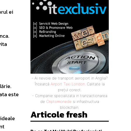
rul ei
nca.
vita
- Ai nevoie de transport aeroport in Anglia?
Încearcă
Airport Taxi London
. Calitate la
ărie.
prețul corect.
ata este
- Companie specializata in tranzactionarea
de
Criptomonede
si infrastructura
blockchain.
Articole fresh
 ideale
nt