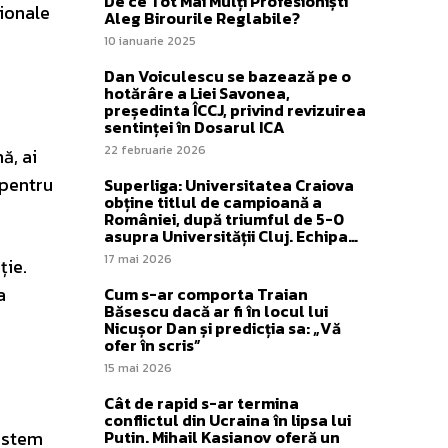
De ce Tot Mai Mulți Profesioniști
ționale
Aleg Birourile Reglabile?
10 ianuarie 2025
Dan Voiculescu se bazează pe o
hotărâre a Liei Savonea,
președinta ÎCCJ, privind revizuirea
sentinței în Dosarul ICA
22 februarie 2026
ă, ai
 pentru
Superliga: Universitatea Craiova
obține titlul de campioană a
României, după triumful de 5-0
asupra Universității Cluj. Echipa…
17 mai 2026
ție.
a
Cum s-ar comporta Traian
Băsescu dacă ar fi în locul lui
Nicușor Dan și predicția sa: „Vă
ofer în scris”
15 mai 2026
Cât de rapid s-ar termina
conflictul din Ucraina în lipsa lui
sistem
Putin. Mihail Kasianov oferă un