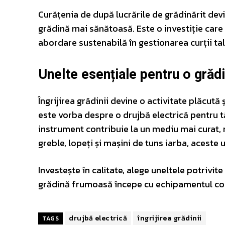
Curățenia de după lucrările de grădinărit devin
grădină mai sănătoasă. Este o investiție care 
abordare sustenabilă în gestionarea curții tal
Unelte esențiale pentru o grădin
Îngrijirea grădinii devine o activitate plăcută 
este vorba despre o drujbă electrică pentru tă
instrument contribuie la un mediu mai curat, 
greble, lopeți și mașini de tuns iarba, aceste 
Investește în calitate, alege uneltele potrivit
grădină frumoasă începe cu echipamentul corec
drujbă electrică
îngrijirea grădinii
TAGS