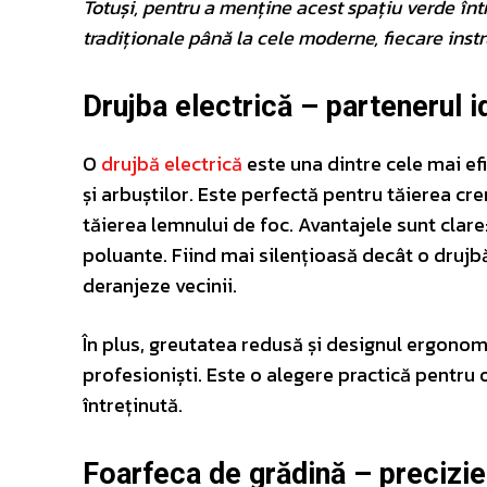
Totuși, pentru a menține acest spațiu verde într
tradiționale până la cele moderne, fiecare instr
Drujba electrică – partenerul i
O
drujbă electrică
este una dintre cele mai ef
și arbuștilor. Este perfectă pentru tăierea cr
tăierea lemnului de foc. Avantajele sunt clare
poluante. Fiind mai silențioasă decât o drujbă 
deranjeze vecinii.
În plus, greutatea redusă și designul ergonomi
profesioniști. Este o alegere practică pentru 
întreținută.
Foarfeca de grădină – precizie 