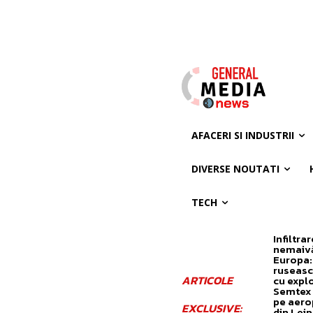
AFACERI SI INDUSTRII
DIVERSE NOUTATI
TECH
Infiltrar
nemaivă
Europa:
ruseasc
ARTICOLE
cu explo
Semtex 
pe aero
EXCLUSIVE:
din Leip