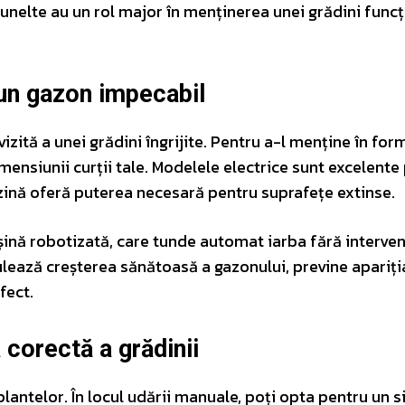
e unelte au un rol major în menținerea unei grădini func
 un gazon impecabil
zită a unei grădini îngrijite. Pentru a-l menține în form
ensiunii curții tale. Modelele electrice sunt excelente
enzină oferă puterea necesară pentru suprafețe extinse.
ină robotizată, care tunde automat iarba fără interven
lează creșterea sănătoasă a gazonului, previne apariți
fect.
 corectă a grădinii
lantelor. În locul udării manuale, poți opta pentru un 