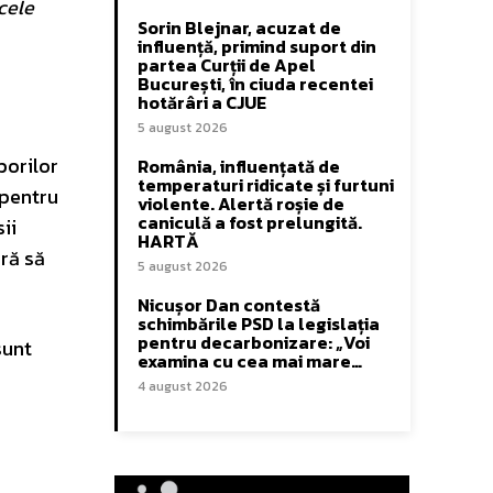
 cele
Sorin Blejnar, acuzat de
influență, primind suport din
partea Curții de Apel
București, în ciuda recentei
hotărâri a CJUE
5 august 2026
borilor
România, influențată de
temperaturi ridicate și furtuni
 pentru
violente. Alertă roșie de
caniculă a fost prelungită.
ii
HARTĂ
ără să
5 august 2026
Nicușor Dan contestă
schimbările PSD la legislația
pentru decarbonizare: „Voi
sunt
examina cu cea mai mare…
4 august 2026