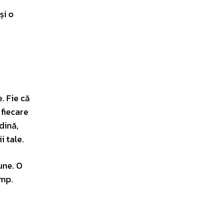
și o
e. Fie că
 fiecare
dină,
i tale.
une. O
imp.