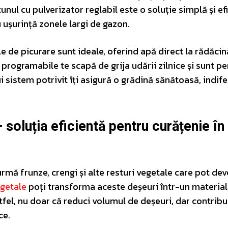
nul cu pulverizator reglabil este o soluție simplă și efi
ușurință zonele largi de gazon.
e de picurare sunt ideale, oferind apă direct la rădăcin
e programabile te scapă de grija udării zilnice și sunt p
i sistem potrivit îți asigură o grădină sănătoasă, indif
 soluția eficientă pentru curățenie în
rmă frunze, crengi și alte resturi vegetale care pot dev
egetale
poți transforma aceste deșeuri într-un material
el, nu doar că reduci volumul de deșeuri, dar contribui 
ce.