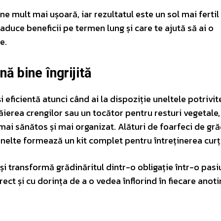
e mult mai ușoară, iar rezultatul este un sol mai fertil 
aduce beneficii pe termen lung și care te ajută să ai o
e.
ă bine îngrijită
și eficientă atunci când ai la dispoziție uneltele potrivit
ierea crengilor sau un tocător pentru resturi vegetale,
mai sănătos și mai organizat. Alături de foarfeci de gră
unelte formează un kit complet pentru întreținerea curți
e și transformă grădinăritul dintr-o obligație într-o pasi
t și cu dorința de a o vedea înflorind în fiecare anot