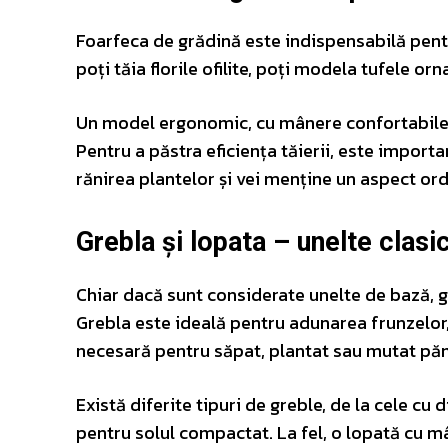
Foarfeca de grădină este indispensabilă pentru
poți tăia florile ofilite, poți modela tufele o
Un model ergonomic, cu mânere confortabile și
Pentru a păstra eficiența tăierii, este importan
rănirea plantelor și vei menține un aspect ordo
Grebla și lopata – unelte clasi
Chiar dacă sunt considerate unelte de bază, g
Grebla este ideală pentru adunarea frunzelor, 
necesară pentru săpat, plantat sau mutat pă
Există diferite tipuri de greble, de la cele cu d
pentru solul compactat. La fel, o lopată cu mân