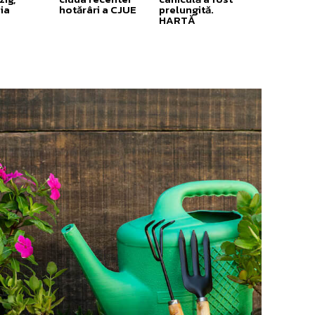
ia
hotărâri a CJUE
prelungită.
HARTĂ