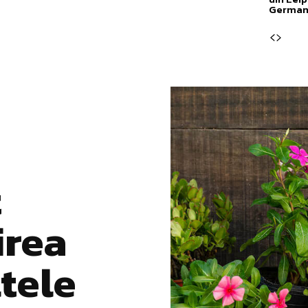
German
t
irea
ltele