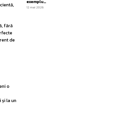
exemplu…
cientă,
12 mai 2026
ă, fără
erfecte
erent de
eni o
și la un