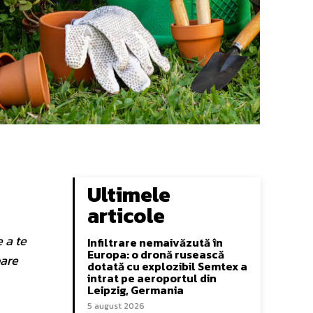
Ultimele
articole
 a te
Infiltrare nemaivăzută în
Europa: o dronă rusească
oare
dotată cu explozibil Semtex a
intrat pe aeroportul din
Leipzig, Germania
5 august 2026