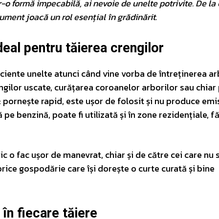
-o formă impecabilă, ai nevoie de unelte potrivite. De la
ument joacă un rol esențial în grădinărit.
deal pentru tăierea crengilor
iciente unelte atunci când vine vorba de întreținerea ar
engilor uscate, curățarea coroanelor arborilor sau chiar
: pornește rapid, este ușor de folosit și nu produce emis
pe benzină, poate fi utilizată și în zone rezidențiale, f
c o fac ușor de manevrat, chiar și de către cei care nu 
orice gospodărie care își dorește o curte curată și bine
în fiecare tăiere