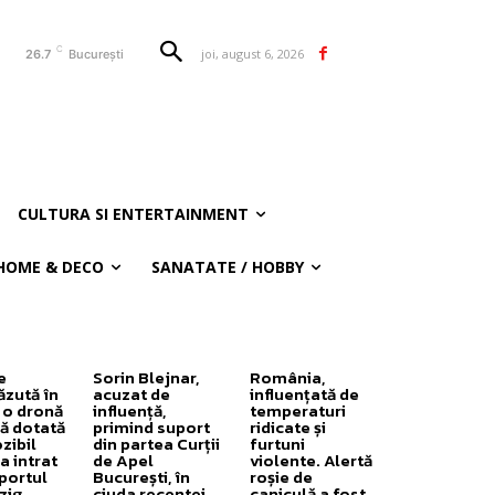
C
joi, august 6, 2026
26.7
București
CULTURA SI ENTERTAINMENT
HOME & DECO
SANATATE / HOBBY
e
Sorin Blejnar,
România,
zută în
acuzat de
influențată de
 o dronă
influență,
temperaturi
ă dotată
primind suport
ridicate și
zibil
din partea Curții
furtuni
a intrat
de Apel
violente. Alertă
portul
București, în
roșie de
zig,
ciuda recentei
caniculă a fost