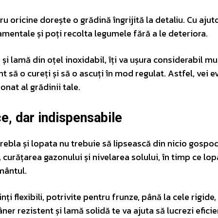
 oricine dorește o grădină îngrijită la detaliu. Cu ajuto
rnamentale și poți recolta legumele fără a le deteriora.
 lamă din oțel inoxidabil, îți va ușura considerabil mu
t să o cureți și să o ascuți în mod regulat. Astfel, vei e
nat al grădinii tale.
ce, dar indispensabile
rebla și lopata nu trebuie să lipsească din nicio gospod
curățarea gazonului și nivelarea solului, în timp ce lop
mântul.
inți flexibili, potrivite pentru frunze, până la cele rigide,
er rezistent și lamă solidă te va ajuta să lucrezi eficie