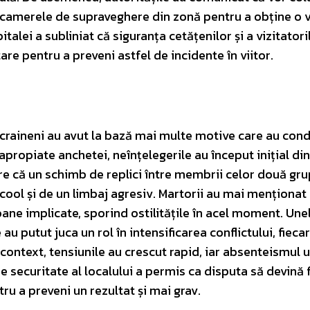
la camerele de supraveghere din zonă pentru a obține o 
lei a subliniat că siguranța cetățenilor și a vizitatori
are pentru a preveni astfel de incidente în viitor.
 ucraineni au avut la bază mai multe motive care au cond
propiate anchetei, neînțelegerile au început inițial di
are că un schimb de replici între membrii celor două gru
ool și de un limbaj agresiv. Martorii au mai menționat c
ane implicate, sporind ostilitățile în acel moment. Une
 au putut juca un rol în intensificarea conflictului, fieca
context, tensiunile au crescut rapid, iar absenteismul 
 securitate al localului a permis ca disputa să devină f
ru a preveni un rezultat și mai grav.