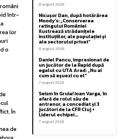
8 august 2026
i români
pid într-
Nicușor Dan, după hotărârea
Moody’s: „Conservarea
 a
ratingului României
ilustrează strădanițele
rea lor
instituțiilor, ale populației și
muri
ale sectorului privat”
nd o
8 august 2026
Daniel Pancu, impresionat de
un jucător de la Rapid după
egalul cu UTA Arad: „Nu ai
cum să eșuezi cu el”
7 august 2026
Seism în Gruia! Ioan Varga, în
 de
afară de rolul său de
ocul
antrenor, a concediat și 3
jucători de la CFR Cluj +
ict. În
Liderul echipei...
7 august 2026
unea de
labora