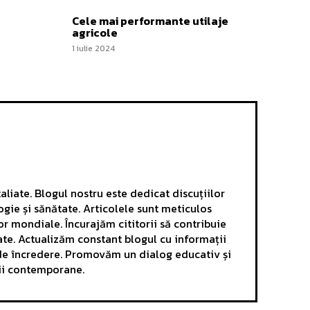
Cele mai performante utilaje
agricole
1 iulie 2024
aliate. Blogul nostru este dedicat discuțiilor
ogie și sănătate. Articolele sunt meticulos
r mondiale. Încurajăm cititorii să contribuie
ate. Actualizăm constant blogul cu informații
e de încredere. Promovăm un dialog educativ și
mii contemporane.