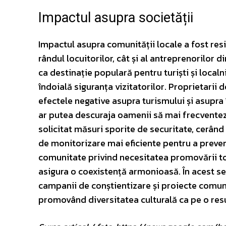
Impactul asupra societății
Impactul asupra comunității locale a fost resi
rândul locuitorilor, cât și al antreprenorilor 
ca destinație populară pentru turiști și localn
îndoială siguranța vizitatorilor. Proprietarii 
efectele negative asupra turismului și asupra în
ar putea descuraja oamenii să mai frecventeze
solicitat măsuri sporite de securitate, cerân
de monitorizare mai eficiente pentru a preveni
comunitate privind necesitatea promovării toler
asigura o coexistență armonioasă. În acest se
campanii de conștientizare și proiecte comuni
promovând diversitatea culturală ca pe o res