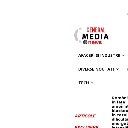
3
AFACERI SI INDUSTRII
DIVERSE NOUTATI
TECH
România
în fața
ameninț
blackou
în cazul
ARTICOLE
dificultă
energet
EXCLUSIVE:
intensif