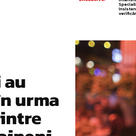
Speciali
insisten
verifică
 au
 în urma
dintre
aineni