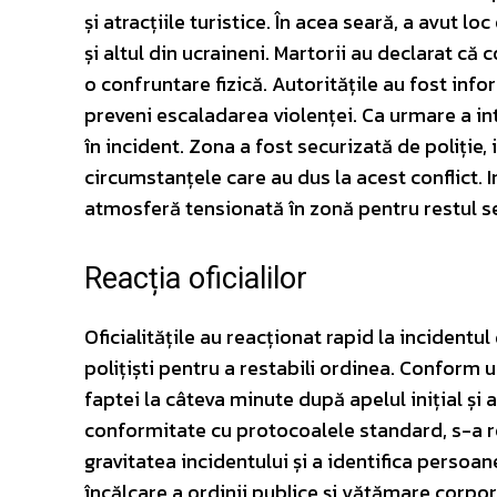
și atracțiile turistice. În acea seară, a avut 
și altul din ucraineni. Martorii au declarat că 
o confruntare fizică. Autoritățile au fost info
preveni escaladarea violenței. Ca urmare a int
în incident. Zona a fost securizată de poliție,
circumstanțele care au dus la acest conflict. In
atmosferă tensionată în zonă pentru restul se
Reacția oficialilor
Oficialitățile au reacționat rapid la incidentu
polițiști pentru a restabili ordinea. Conform 
faptei la câteva minute după apelul inițial și 
conformitate cu protocoalele standard, s-a re
gravitatea incidentului și a identifica persoa
încălcare a ordinii publice și vătămare corpo