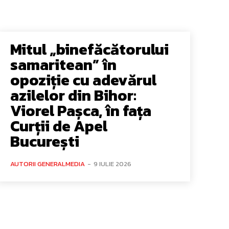
Mitul „binefăcătorului
samaritean” în
opoziție cu adevărul
azilelor din Bihor:
Viorel Pașca, în fața
Curții de Apel
București
AUTORII GENERALMEDIA
-
9 IULIE 2026