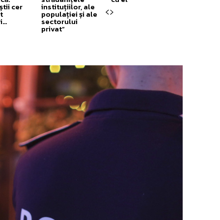
știi cer
instituțiilor, ale
t
populației și ale
ri…
sectorului
privat”