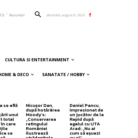
C
sâmbătă, august 8, 2026
7.2
București
CULTURA SI ENTERTAINMENT
HOME & DECO
SANATATE / HOBBY
 se află
Nicușor Dan,
Daniel Pancu,
după hotărârea
impresionat de
ării unui
Moody’s:
un jucător de la
t total
„Conservarea
Rapid după
 în care
ratingului
egalul cu UTA
țile
României
Arad: „Nu ai
ice se
ilustrează
cum să eșuezi
ică.
strădanițele
cu el”