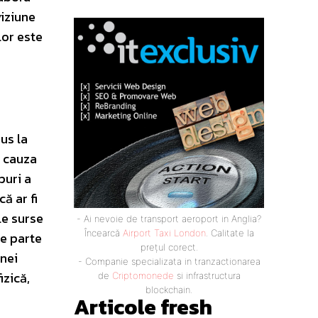
viziune
lor este
us la
n cauza
puri a
ă ar fi
le surse
- Ai nevoie de transport aeroport in Anglia?
Încearcă
Airport Taxi London
. Calitate la
re parte
prețul corect.
unei
- Companie specializata in tranzactionarea
izică,
de
Criptomonede
si infrastructura
blockchain.
Articole fresh