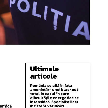
Ultimele
articole
România se află în fața
amenințării unui blackout
total în cazul în care
dificultățile energetice se
intensifică. Specialiștii cer
inamică
insistent verificări…