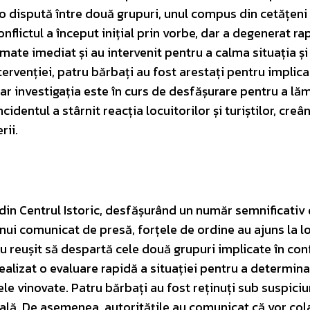
loc o dispută între două grupuri, unul compus din cetățen
conflictul a început inițial prin vorbe, dar a degenerat ra
rmate imediat și au intervenit pentru a calma situația și
ervenției, patru bărbați au fost arestați pentru implica
 iar investigația este în curs de desfășurare pentru a lă
cidentul a stârnit reacția locuitorilor și turiștilor, creâ
rii.
l din Centrul Istoric, desfășurând un număr semnificativ
unui comunicat de presă, forțele de ordine au ajuns la l
au reușit să despartă cele două grupuri implicate în confl
alizat o evaluare rapidă a situației pentru a determina
nele vinovate. Patru bărbați au fost reținuți sub suspici
rală. De asemenea, autoritățile au comunicat că vor co