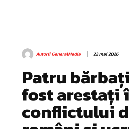
22 mai 2026
Autorii GeneralMedia
Patru bărbați
fost arestați
conflictului 
români și ucr