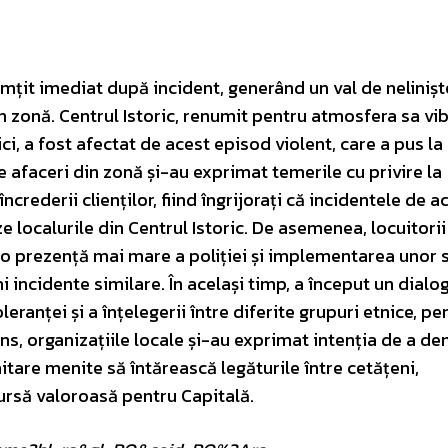
mțit imediat după incident, generând un val de neliniște
din zonă. Centrul Istoric, renumit pentru atmosfera sa vib
ici, a fost afectat de acest episod violent, care a pus la
de afaceri din zonă și-au exprimat temerile cu privire la
crederii clienților, fiind îngrijorați că incidentele de a
 localurile din Centrul Istoric. De asemenea, locuitorii
d o prezență mai mare a poliției și implementarea unor
 incidente similare. În același timp, a început un dialog
anței și a înțelegerii între diferite grupuri etnice, pe
ns, organizațiile locale și-au exprimat intenția de a d
tare menite să întărească legăturile între cetățeni,
ursă valoroasă pentru Capitală.