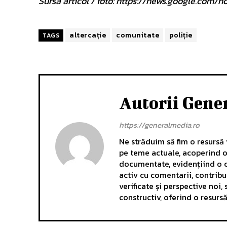
Sursa articol / foto: https://news.google.c
altercație
comunitate
poliție
TAGS
Autorii Gene
https://generalmedia.ro
Ne străduim să fim o resursă v
pe teme actuale, acoperind o 
documentate, evidențiind o c
activ cu comentarii, contrib
verificate și perspective noi
constructiv, oferind o resurs