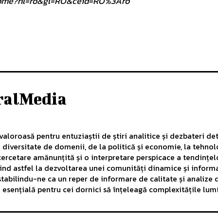
om/home?hl=ro&gl=RO&ceid=RO%3Aro
ralMedia
aloroasă pentru entuziaștii de știri analitice și dezbateri det
diversitate de domenii, de la politică și economie, la tehnol
ercetare amănunțită și o interpretare perspicace a tendințelo
uind astfel la dezvoltarea unei comunități dinamice și inform
, stabilindu-ne ca un reper de informare de calitate și analiz
ă esențială pentru cei dornici să înțeleagă complexitățile lu