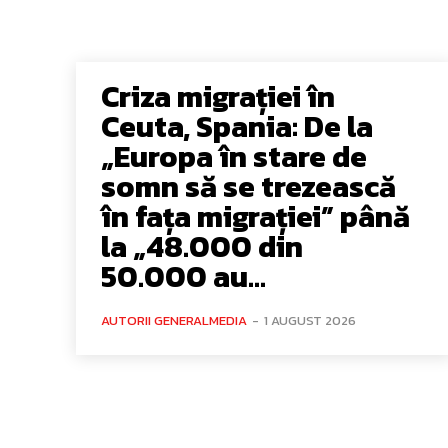
Criza migrației în
Ceuta, Spania: De la
„Europa în stare de
somn să se trezească
în fața migrației” până
la „48.000 din
50.000 au...
AUTORII GENERALMEDIA
-
1 AUGUST 2026