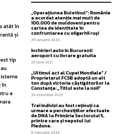
„Operațiunea Buletinul”: România
a acordat atenție mai mult de
100.000 de moldoveni pentru
 atât în
cartea de identitate în
confruntarea cu oligarhii ruși
rantă și
29 ianuarie 2026
Inchirieri auto in Bucuresti
aeroport cu livrare gratuita
cest tip
25 iunie 2021
 au
„Ultimul act al Cupei Mondiale” /
 sisteme
Proprietarul FCSB adoptă un alt
ton după victoria câștigătorilor la
 în
Constanța: „Titlul este la noi!”
ntru a
30 noiembrie 2025
emara
Trei indivizi au fost reținuți ca
urmare a perchezițiilor efectuate
de DNA la Primăria Sectorului 5,
printre care și nepotul lui
Piedone.
6 februarie 2026