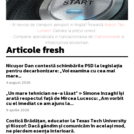
- Ai nevoie de transport aeroport in Anglia? Încearcă
Airport Taxi
London
. Calitate la prețul corect.
- Companie specializata in tranzactionarea de
Criptomonede
si
infrastructura blockchain.
Articole fresh
Nicușor Dan contestă schimbările PSD la legislația
pentru decarbonizare: „Voi examina cu cea mai
mare…
4 august 2026
„Un mare tehnician ne-a lăsat” » Simone Inzaghi își
arată respectul față de Mircea Lucescu: „Am vorbit
cu el imediat ce am ajuns la...
9 aprilie 2026
Costică Brădățan, educator la Texas Tech University
și filozof: Dacă gândim și comunicăm în același mod,
ne pierdem esența interioară.