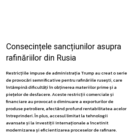
Facebook
Twitter
Pinterest
W
Consecințele sancțiunilor asupra
rafinăriilor din Rusia
Restricțiile impuse de administrația Trump au creat o serie
de provocări semnificative pentru rafinăriile rusești, care
întâmpină dificultăți în obținerea materiilor prime și a
piețelor de desfacere. Aceste restricții comerciale și
financiare au provocat o diminuare a exporturilor de
produse petroliere, afectând profund rentabilitatea acelor
întreprinderi. În plus, accesul limitat la tehnologii
avansate și la investiții internaționale a încetinit
modernizarea și eficientizarea proceselor de rafinare.