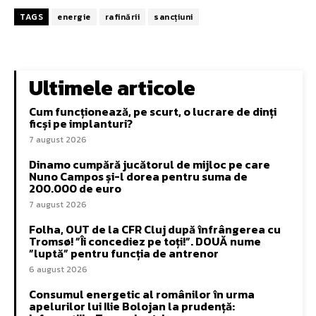
TAGS
energie
rafinării
sancțiuni
Ultimele articole
Cum funcționează, pe scurt, o lucrare de dinți
ficși pe implanturi?
7 august 2026
Dinamo cumpără jucătorul de mijloc pe care
Nuno Campos și-l dorea pentru suma de
200.000 de euro
7 august 2026
Folha, OUT de la CFR Cluj după înfrângerea cu
Tromsø! ”Îi concediez pe toți!”. DOUĂ nume
”luptă” pentru funcția de antrenor
6 august 2026
Consumul energetic al românilor în urma
apelurilor lui Ilie Bolojan la prudență: