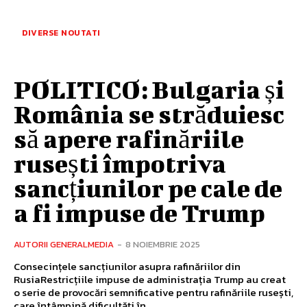
DIVERSE NOUTATI
POLITICO: Bulgaria și
România se străduiesc
să apere rafinăriile
rusești împotriva
sancțiunilor pe cale de
a fi impuse de Trump
AUTORII GENERALMEDIA
-
8 NOIEMBRIE 2025
Consecințele sancțiunilor asupra rafinăriilor din
RusiaRestricțiile impuse de administrația Trump au creat
o serie de provocări semnificative pentru rafinăriile rusești,
care întâmpină dificultăți în...