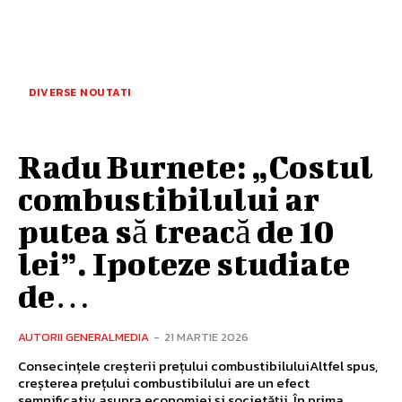
DIVERSE NOUTATI
Radu Burnete: „Costul
combustibilului ar
putea să treacă de 10
lei”. Ipoteze studiate
de…
AUTORII GENERALMEDIA
-
21 MARTIE 2026
Consecințele creșterii prețului combustibiluluiAltfel spus,
creșterea prețului combustibilului are un efect
semnificativ asupra economiei și societății. În prima