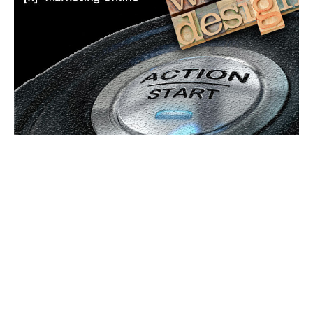
Bun venit GeneralMedia.ro
GeneralMedia.ro un site de știri / blog de noutăți, dedicat
diseminării de informații și actualități. Acesta oferă articole,
reportaje și analize pe teme diverse, de la evenimente curente
la subiecte specifice de interes. Este un spațiu digital pentru
informare și educație. Contactati-ne oricand la adresa: