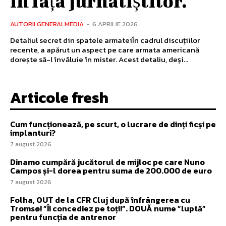
în fața jurnaliștilor.
AUTORII GENERALMEDIA
-
6 APRILIE 2026
Detaliul secret din spatele armateiÎn cadrul discuțiilor
recente, a apărut un aspect pe care armata americană
dorește să-l învăluie în mister. Acest detaliu, deși...
Articole fresh
Cum funcționează, pe scurt, o lucrare de dinți ficși pe
implanturi?
7 august 2026
Dinamo cumpără jucătorul de mijloc pe care Nuno
Campos și-l dorea pentru suma de 200.000 de euro
7 august 2026
Folha, OUT de la CFR Cluj după înfrângerea cu
Tromsø! ”Îi concediez pe toți!”. DOUĂ nume ”luptă”
pentru funcția de antrenor