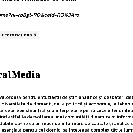
om/home?hl=ro&gl=RO&ceid=RO%3Aro
uritate națională
ralMedia
aloroasă pentru entuziaștii de știri analitice și dezbateri det
diversitate de domenii, de la politică și economie, la tehnol
ercetare amănunțită și o interpretare perspicace a tendințelo
uind astfel la dezvoltarea unei comunități dinamice și inform
, stabilindu-ne ca un reper de informare de calitate și analiz
ă esențială pentru cei dornici să înțeleagă complexitățile lu