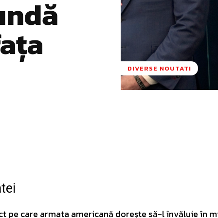
undă
fața
DIVERSE NOUTATI
Pinterest
WhatsApp
tei
ect pe care armata americană dorește să-l învăluie în mi