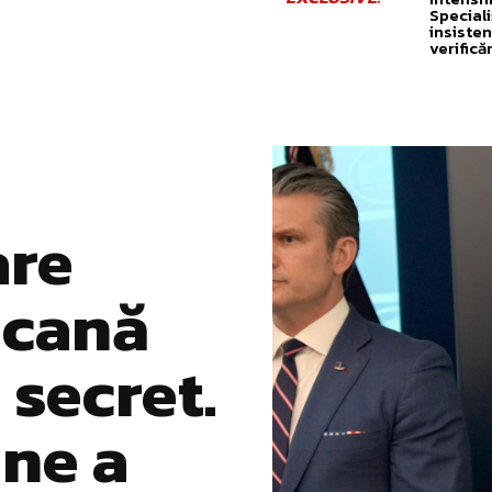
Speciali
insisten
verifică
are
icană
 secret.
ine a