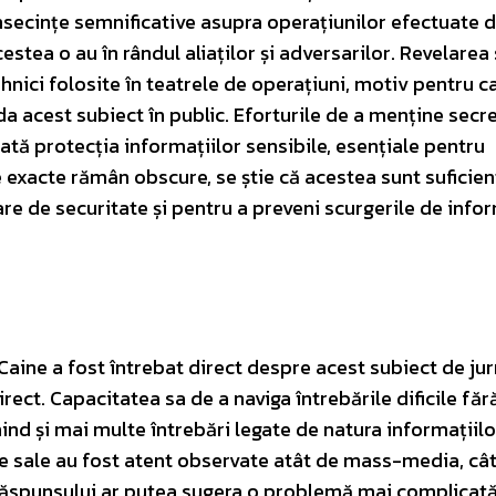
nsecințe semnificative asupra operațiunilor efectuate 
stea o au în rândul aliaților și adversarilor. Revelarea 
hnici folosite în teatrele de operațiuni, motiv pentru c
rda acest subiect în public. Eforturile de a menține secr
tă protecția informațiilor sensibile, esențiale pentru
le exacte rămân obscure, se știe că acestea sunt suficien
re de securitate și pentru a preveni scurgerile de infor
Caine a fost întrebat direct despre acest subiect de jurn
rect. Capacitatea sa de a naviga întrebările dificile făr
ind și mai multe întrebări legate de natura informațiilo
le sale au fost atent observate atât de mass-media, cât
ea răspunsului ar putea sugera o problemă mai complicată