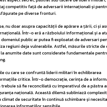
j competitiv față de adversarii internaționali și pentr
sfășurate pe diverse fronturi.
, nu doar asupra capacității de apărare a țării, ci și a
ernațională. Într-o eră a războiului informațional și a at
în domeniul public ar putea fi exploatat de adversari pe
za regiuni deja vulnerabile. Astfel, măsurile stricte de
esul la anumite date sunt considerate fundamentale pentr
ung.
e cu care se confruntă liderii militari în echilibrarea
rmațiile critice. Într-o democrație, cerința de a inform
 trebuie să fie reconciliată cu imperativul de a păstra 
iguranța națională. Această dilemă subliniază complexi
un climat de securitate în continuă schimbare și necesit
ionarea informațiilor sensibile.