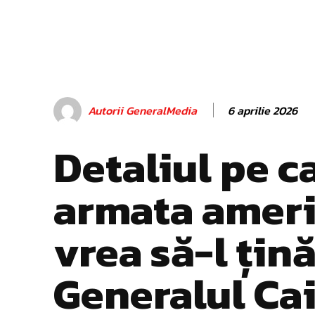
6 aprilie 2026
Autorii GeneralMedia
Detaliul pe c
armata amer
vrea să-l țină
Generalul Ca