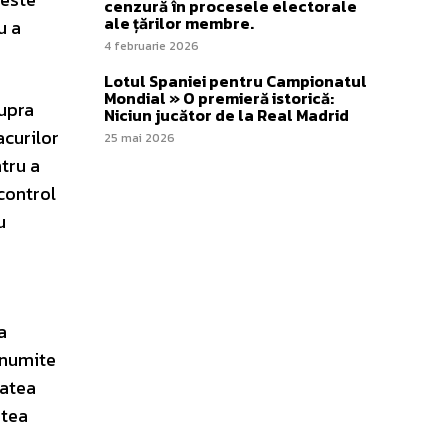
cenzură în procesele electorale
ale țărilor membre.
u a
4 februarie 2026
Lotul Spaniei pentru Campionatul
Mondial » O premieră istorică:
supra
Niciun jucător de la Real Madrid
acurilor
25 mai 2026
ntru a
 control
u
a
anumite
tatea
atea