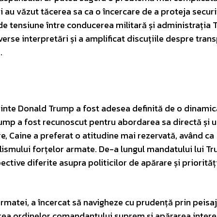
nii au văzut tăcerea sa ca o încercare de a proteja secur
u de tensiune între conducerea militară și administrația
erse interpretări și a amplificat discuțiile despre tran
.
edinte Donald Trump a fost adesea definită de o dinamic
rump a fost recunoscut pentru abordarea sa directă și 
e, Caine a preferat o atitudine mai rezervată, având ca
alismului forțelor armate. De-a lungul mandatului lui T
tive diferite asupra politicilor de apărare și priorităț
 armatei, a încercat să navigheze cu prudență prin peisaj
tarea ordinelor comandantului suprem și apărarea intere