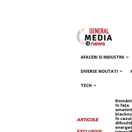
AFACERI SI INDUSTRII
DIVERSE NOUTATI
TECH
România
în fața
ameninț
blackou
în cazul
ARTICOLE
dificultă
energet
EXCLUSIVE:
intensif