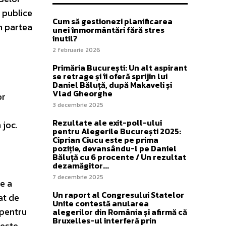
e publice
Cum să gestionezi planificarea
in partea
unei înmormântări fără stres
inutil?
2 februarie 2026
Primăria București: Un alt aspirant
se retrage și îi oferă sprijin lui
Daniel Băluță, după Makaveli și
Vlad Gheorghe
or
3 decembrie 2025
Rezultate ale exit-poll-ului
 joc.
pentru Alegerile București 2025:
Ciprian Ciucu este pe prima
poziție, devansându-l pe Daniel
Băluță cu 6 procente / Un rezultat
dezamăgitor...
7 decembrie 2025
e a
Un raport al Congresului Statelor
at de
Unite contestă anularea
 pentru
alegerilor din România și afirmă că
Bruxelles-ul interferă prin
 este