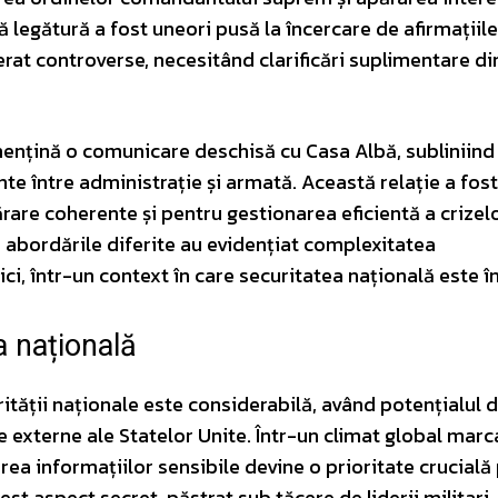
ă legătură a fost uneori pusă la încercare de afirmațiil
nerat controverse, necesitând clarificări suplimentare d
 mențină o comunicare deschisă cu Casa Albă, subliniind
nte între administrație și armată. Această relație a fost
ărare coherente și pentru gestionarea eficientă a crizel
și abordările diferite au evidențiat complexitatea
itici, într-un context în care securitatea națională este în
a națională
ității naționale este considerabilă, având potențialul d
iile externe ale Statelor Unite. Într-un climat global marc
rea informațiilor sensibile devine o prioritate crucială
est aspect secret, păstrat sub tăcere de liderii militari,