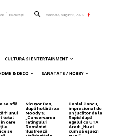
C
sâmbătă, august 8, 2026
28
București
CULTURA SI ENTERTAINMENT
HOME & DECO
SANATATE / HOBBY
 se află
Nicușor Dan,
Daniel Pancu,
după hotărârea
impresionat de
ării unui
Moody’s:
un jucător de la
t total
„Conservarea
Rapid după
 în care
ratingului
egalul cu UTA
țile
României
Arad: „Nu ai
ice se
ilustrează
cum să eșuezi
ică.
strădanițele
cu el”