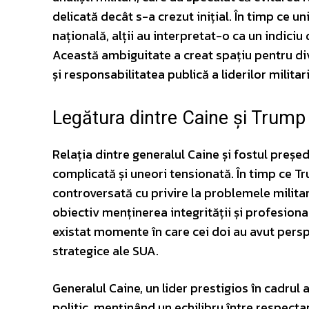
delicată decât s-a crezut inițial. În timp ce u
națională, alții au interpretat-o ca un indici
Această ambiguitate a creat spațiu pentru div
și responsabilitatea publică a liderilor militari
Legătura dintre Caine și Trump
Relația dintre generalul Caine și fostul preș
complicată și uneori tensionată. În timp ce T
controversată cu privire la problemele militar
obiectiv menținerea integrității și profesion
existat momente în care cei doi au avut perspec
strategice ale SUA.
Generalul Caine, un lider prestigios în cadrul
politic, menținând un echilibru între respec