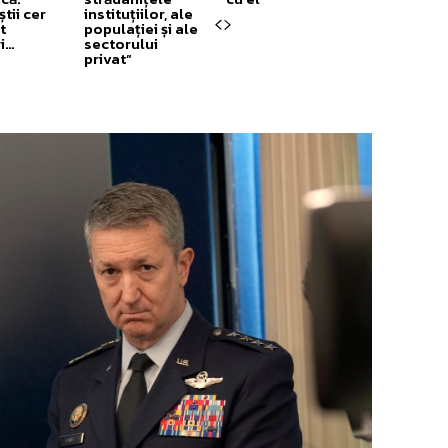
știi cer
instituțiilor, ale
t
populației și ale
ri…
sectorului
privat”