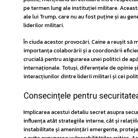
pe termen lung ale instituției militare. Aceast
ale lui Trump, care nu au fost puține și au ge
liderilor militari.
În ciuda acestor provocări, Caine a reușit să
importanța colaborării și a coordonării eficie
crucială pentru asigurarea unei politici de ap
internaționale. Totuși, diferențele de opinie 
interacțiunilor dintre liderii militari și cei pol
Consecințele pentru securitate
Implicarea acestui detaliu secret asupra secur
influența atât strategiile interne, cât și relaț
instabilitate și amenințări emergente, proteja
a evita expunerea vulnerabilităților critice. Ac