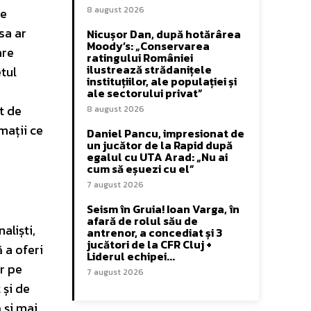
8 august 2026
de
sa ar
Nicușor Dan, după hotărârea
Moody’s: „Conservarea
are
ratingului României
ilustrează strădanițele
etul
instituțiilor, ale populației și
ale sectorului privat”
t de
8 august 2026
mații ce
Daniel Pancu, impresionat de
un jucător de la Rapid după
egalul cu UTA Arad: „Nu ai
cum să eșuezi cu el”
7 august 2026
Seism în Gruia! Ioan Varga, în
afară de rolul său de
aliști,
antrenor, a concediat și 3
jucători de la CFR Cluj +
ă a oferi
Liderul echipei...
r pe
7 august 2026
 și de
 și mai