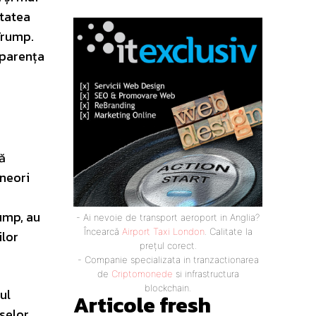
itatea
 Trump.
sparența
ă
uneori
rump, au
- Ai nevoie de transport aeroport in Anglia?
Încearcă
Airport Taxi London
. Calitate la
ilor
prețul corect.
- Companie specializata in tranzactionarea
de
Criptomonede
si infrastructura
blockchain.
ul
Articole fresh
selor