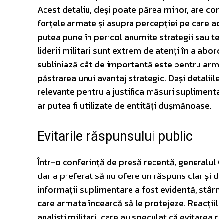
Acest detaliu, deși poate părea minor, are co
forțele armate și asupra percepției pe care ace
putea pune în pericol anumite strategii sau te
liderii militari sunt extrem de atenți în a abo
subliniază cât de importantă este pentru arma
păstrarea unui avantaj strategic. Deși detalii
relevante pentru a justifica măsuri suplimenta
ar putea fi utilizate de entități dușmănoase.
Evitarile răspunsului public
Într-o conferință de presă recentă, generalul 
dar a preferat să nu ofere un răspuns clar și di
informații suplimentare a fost evidentă, stârn
care armata încearcă să le protejeze. Reacții
analiști militari, care au speculat că evitar