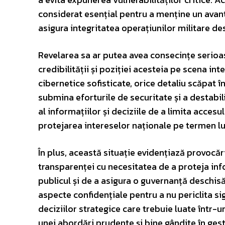
considerat esențial pentru a menține un avanta
asigura integritatea operațiunilor militare de
Revelarea sa ar putea avea consecințe serioase
credibilității și poziției acesteia pe scena int
cibernetice sofisticate, orice detaliu scăpat 
submina eforturile de securitate și a destabili
al informațiilor și deciziile de a limita acc
protejarea intereselor naționale pe termen l
În plus, această situație evidențiază provocăril
transparenței cu necesitatea de a proteja info
publicul și de a asigura o guvernanță deschisă
aspecte confidențiale pentru a nu periclita s
deciziilor strategice care trebuie luate într-
unei abordări prudente și bine gândite în gest