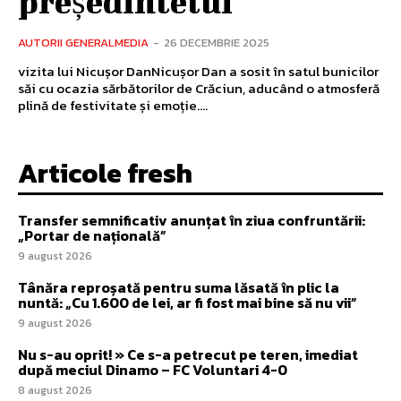
președintelui
AUTORII GENERALMEDIA
-
26 DECEMBRIE 2025
vizita lui Nicușor DanNicușor Dan a sosit în satul bunicilor
săi cu ocazia sărbătorilor de Crăciun, aducând o atmosferă
plină de festivitate și emoție....
Articole fresh
Transfer semnificativ anunțat în ziua confruntării:
„Portar de națională”
9 august 2026
Tânăra reproșată pentru suma lăsată în plic la
nuntă: „Cu 1.600 de lei, ar fi fost mai bine să nu vii”
9 august 2026
Nu s-au oprit! » Ce s-a petrecut pe teren, imediat
după meciul Dinamo – FC Voluntari 4-0
8 august 2026