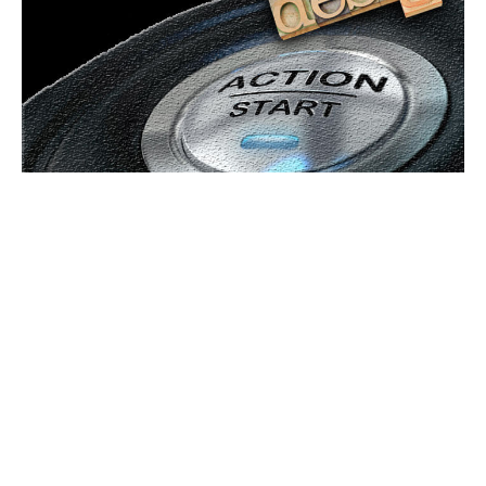
Bun venit GeneralMedia.ro
GeneralMedia.ro un site de știri / blog de noutăți, dedicat
diseminării de informații și actualități. Acesta oferă articole,
reportaje și analize pe teme diverse, de la evenimente curente
la subiecte specifice de interes. Este un spațiu digital pentru
informare și educație. Contactati-ne oricand la adresa:
contact@generalmedia.ro