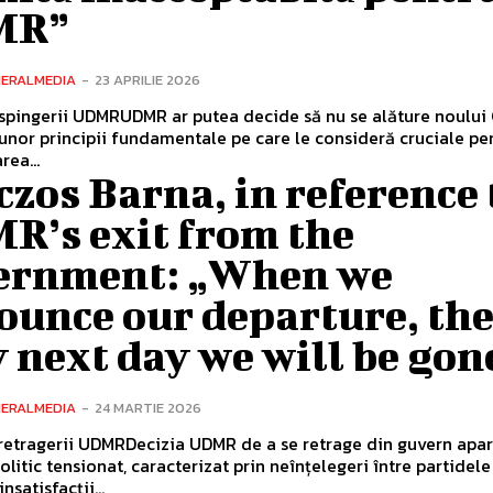
MR”
NERALMEDIA
-
23 APRILIE 2026
spingerii UDMRUDMR ar putea decide să nu se alăture noului
unor principii fundamentale pe care le consideră cruciale pe
rea...
zos Barna, in reference 
R’s exit from the
ernment: „When we
ounce our departure, th
 next day we will be gon
NERALMEDIA
-
24 MARTIE 2026
retragerii UDMRDecizia UDMR de a se retrage din guvern apar
olitic tensionat, caracterizat prin neînțelegeri între partidele
insatisfacții...