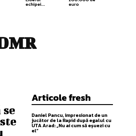
echipei...
euro
DMR
Articole fresh
 se
Daniel Pancu, impresionat de un
ste
jucător de la Rapid după egalul cu
UTA Arad: „Nu ai cum să eșuezi cu
u
el”