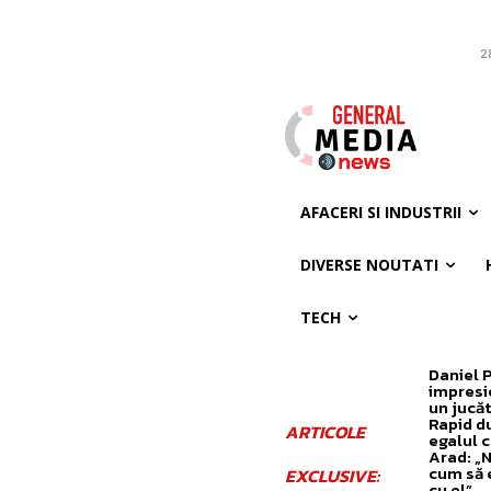
2
AFACERI SI INDUSTRII
DIVERSE NOUTATI
TECH
Daniel 
impresi
un jucăt
Rapid d
ARTICOLE
egalul 
Arad: „N
cum să 
EXCLUSIVE:
cu el”