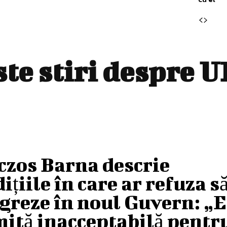
ste stiri despre
U
czos Barna descrie
ițiile în care ar refuza să
greze în noul Guvern: „E
mită inacceptabilă pentr