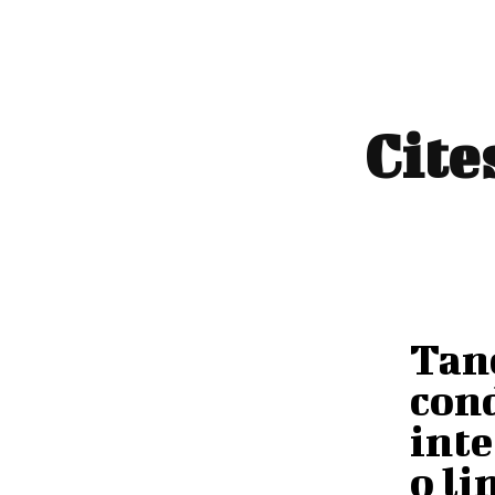
Cite
Tan
cond
inte
o li