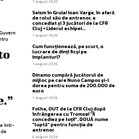
7 august 2026
Seism în Gruia! Ioan Varga, în afară
de rolul său de antrenor, a
concediat și 3 jucători de la CFR
Cluj + Liderul echipei...
 Guvern
7 august 2026
ntru
Cum funcționează, pe scurt, o
to
lucrare de dinți ficși pe
implanturi?
7 august 2026
Dinamo cumpără jucătorul de
mijloc pe care Nuno Campos și-l
dorea pentru suma de 200.000 de
e
euro
e.”
7 august 2026
Folha, OUT de la CFR Cluj după
înfrângerea cu Tromsø! ”Îi
concediez pe toți!”. DOUĂ nume
”luptă” pentru funcția de
e într-
antrenor
 de
6 august 2026