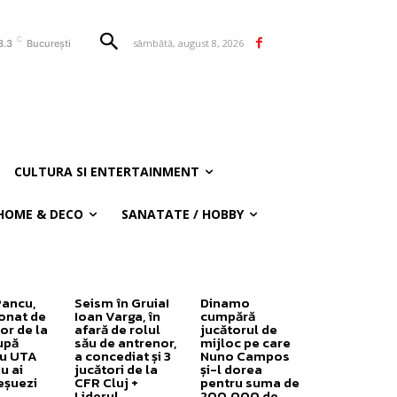
C
sâmbătă, august 8, 2026
8.3
București
CULTURA SI ENTERTAINMENT
HOME & DECO
SANATATE / HOBBY
Pancu,
Seism în Gruia!
Dinamo
onat de
Ioan Varga, în
cumpără
or de la
afară de rolul
jucătorul de
upă
său de antrenor,
mijloc pe care
cu UTA
a concediat și 3
Nuno Campos
u ai
jucători de la
și-l dorea
eșuezi
CFR Cluj +
pentru suma de
Liderul
200.000 de