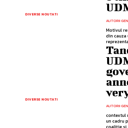
UD
DIVERSE NOUTATI
AUTORII GE
Motivul re
din cauza 
reprezenta
Tanc
UDM
gov
ann
very
DIVERSE NOUTATI
AUTORII GE
contextul 
un cadru p
coaliție și 