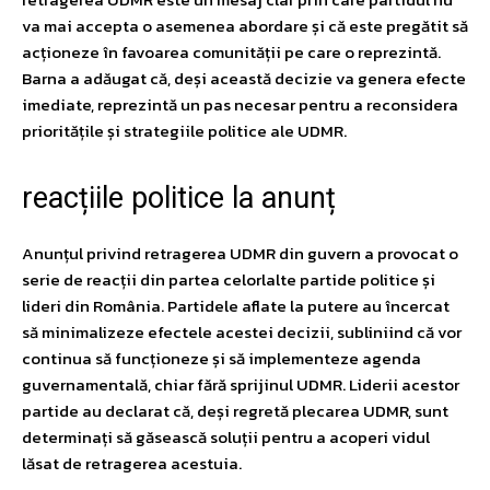
va mai accepta o asemenea abordare și că este pregătit să
acționeze în favoarea comunității pe care o reprezintă.
Barna a adăugat că, deși această decizie va genera efecte
imediate, reprezintă un pas necesar pentru a reconsidera
prioritățile și strategiile politice ale UDMR.
reacțiile politice la anunț
Anunțul privind retragerea UDMR din guvern a provocat o
serie de reacții din partea celorlalte partide politice și
lideri din România. Partidele aflate la putere au încercat
să minimalizeze efectele acestei decizii, subliniind că vor
continua să funcționeze și să implementeze agenda
guvernamentală, chiar fără sprijinul UDMR. Liderii acestor
partide au declarat că, deși regretă plecarea UDMR, sunt
determinați să găsească soluții pentru a acoperi vidul
lăsat de retragerea acestuia.