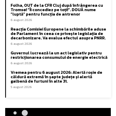
Folha, OUT de la CFR Cluj după înfrângerea cu
Tromsø! ”Îi concediez pe toți!”. DOUĂ nume
”luptă” pentru funcția de antrenor
6 august 2026
Reacția Comisiei Europene la schimbările aduse
de Parlament în ceea ce privește legislația de
decarbonizare. Va evalua efectul asupra PNRR.
6 august 2026
Guvernul lucrează la un act legislativ pentru
restricționarea consumului de energie electrică
6 august 2026
Vremea pentru 6 august 2026: Alertă roșie de
căldură extremă în șapte județe și alertă
galbenă de furtuni în alte 31.
5 august 2026