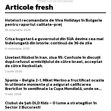
infrastructura blockchain.
Articole fresh
Hoteluri recomandate de Viva Holidays în Bulgaria
pentru raportul calitate-preț
19 noiembrie 2025
Criza bugetară a guvernului din SUA devine cea mai
îndelungată din istorie: continuă de 36 de zile
6 noiembrie 2025
Livetext Război în Iran, ziua 95: Confuzie în discuții
după refuzul armistițiului de către Israel, acceptat
de către Hezbollah.
2 iunie 2026
Spania – Belgia 2-1. Mikel Merino a fructificat ocazia
în ultimele momente și a asigurat calificarea
ibericilor în semifinale la Cupa Mondială, unde se...
11 iulie 2026
Clubul de Șah DLD Kids – O lume a strategiilor în
Sector 2 Bucuresti