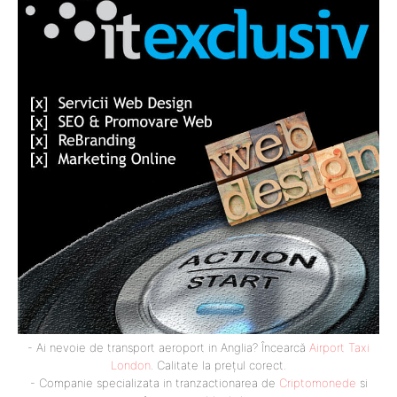
- Ai nevoie de transport aeroport in Anglia? Încearcă
Airport Taxi
London
. Calitate la prețul corect.
- Companie specializata in tranzactionarea de
Criptomonede
si