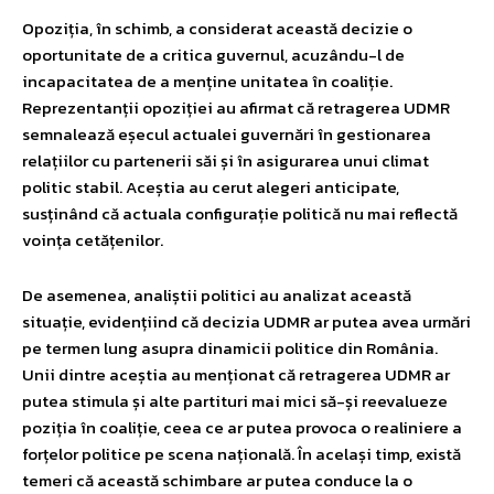
Opoziția, în schimb, a considerat această decizie o
oportunitate de a critica guvernul, acuzându-l de
incapacitatea de a menține unitatea în coaliție.
Reprezentanții opoziției au afirmat că retragerea UDMR
semnalează eșecul actualei guvernări în gestionarea
relațiilor cu partenerii săi și în asigurarea unui climat
politic stabil. Aceștia au cerut alegeri anticipate,
susținând că actuala configurație politică nu mai reflectă
voința cetățenilor.
De asemenea, analiștii politici au analizat această
situație, evidențiind că decizia UDMR ar putea avea urmări
pe termen lung asupra dinamicii politice din România.
Unii dintre aceștia au menționat că retragerea UDMR ar
putea stimula și alte partituri mai mici să-și reevalueze
poziția în coaliție, ceea ce ar putea provoca o realiniere a
forțelor politice pe scena națională. În același timp, există
temeri că această schimbare ar putea conduce la o