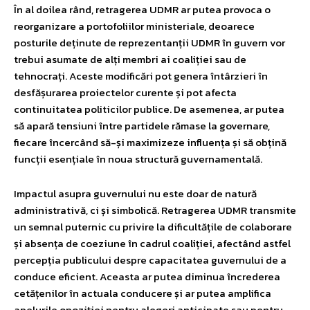
În al doilea rând, retragerea UDMR ar putea provoca o
reorganizare a portofoliilor ministeriale, deoarece
posturile deținute de reprezentanții UDMR în guvern vor
trebui asumate de alți membri ai coaliției sau de
tehnocrați. Aceste modificări pot genera întârzieri în
desfășurarea proiectelor curente și pot afecta
continuitatea politicilor publice. De asemenea, ar putea
să apară tensiuni între partidele rămase la governare,
fiecare încercând să-și maximizeze influența și să obțină
funcții esențiale în noua structură guvernamentală.
Impactul asupra guvernului nu este doar de natură
administrativă, ci și simbolică. Retragerea UDMR transmite
un semnal puternic cu privire la dificultățile de colaborare
și absența de coeziune în cadrul coaliției, afectând astfel
percepția publicului despre capacitatea guvernului de a
conduce eficient. Aceasta ar putea diminua încrederea
cetățenilor în actuala conducere și ar putea amplifica
apelurile opoziției pentru alegeri anticipate sau pentru