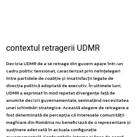
Facebook
Twitter
Pinterest
W
contextul retragerii UDMR
Decizia UDMR de a se retrage din guvern apare într-un
cadru politic tensionat, caracterizat prin neînțelegeri
între partidele de coaliție și insatisfacții legate de
direcția politică adoptată de executiv. În ultimele luni,
UDMR a exprimat în mod repetat divergențe față de
anumite decizii guvernamentale, semnalând necesitatea
unei schimbări strategice. Această alegere de retragere a
fost determinată de percepția că interesele comunității
maghiare din România nu beneficiază de o reprezentare și
susținere adecvată în actuala configurație
guvernamentală. Confruntările interne și lipsa de acord