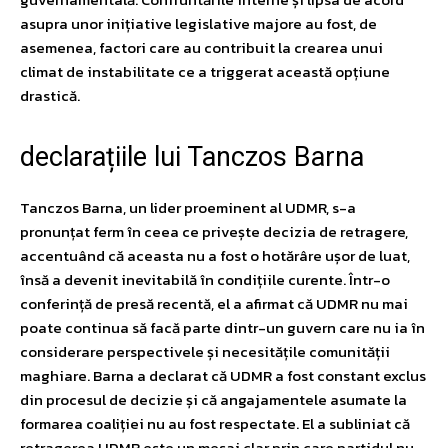
asupra unor inițiative legislative majore au fost, de
asemenea, factori care au contribuit la crearea unui
climat de instabilitate ce a triggerat această opțiune
drastică.
declarațiile lui Tanczos Barna
Tanczos Barna, un lider proeminent al UDMR, s-a
pronunțat ferm în ceea ce privește decizia de retragere,
accentuând că aceasta nu a fost o hotărâre ușor de luat,
însă a devenit inevitabilă în condițiile curente. Într-o
conferință de presă recentă, el a afirmat că UDMR nu mai
poate continua să facă parte dintr-un guvern care nu ia în
considerare perspectivele și necesitățile comunității
maghiare. Barna a declarat că UDMR a fost constant exclus
din procesul de decizie și că angajamentele asumate la
formarea coaliției nu au fost respectate. El a subliniat că
retragerea UDMR este un mesaj clar prin care partidul nu