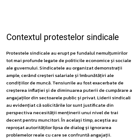
Facebook
Twitter
Pinterest
W
Contextul protestelor sindicale
Protestele sindicale au erupt pe fundalul nemulțumirilor
tot mai profunde legate de politicile economice și sociale
ale guvernului. Sindicatele au organizat demonstrații
ample, cerând creșteri salariale și îmbunătățiri ale
condițiilor de muncă. Tensiunile au fost exacerbate de
creșterea inflației și de diminuarea puterii de cumpărare a
angajaților din sectoarele public și privat. Liderii sindicali
au evidențiat că solicitările lor sunt justificate din
perspectiva necesității menținerii unui nivel de trai
decent pentru muncitori. În același timp, aceștia au
reproșat autorităților lipsa de dialog și ignorarea
problemelor reale cu care se confruntă angajații.