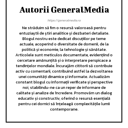
Autorii GeneralMedia
https://generalmedia.ro
Ne străduim să fim o resursă valoroasă pentru
entuziaștii de știri analitice și dezbateri detaliate.
Blogul nostru este dedicat discuțiilor pe teme
actuale, acoperind o diversitate de domenii, de la
politică și economie, la tehnologie și sănătate.
Articolele sunt meticulos documentate, evidențiind o
cercetare amănunțită și o interpretare perspicace a
tendințelor mondiale. Încurajăm cititorii să contribuie
activ cu comentarii, contribuind astfel la dezvoltarea
unei comunități dinamice și informate. Actualizăm
constant blogul cu informații verificate și perspective
noi, stabilindu-ne ca un reper de informare de
calitate și analize de încredere. Promovăm un dialog
educativ și constructiv, oferind o resursă esențială
pentru cei dornici să înțeleagă complexitățile lumii
contemporane.