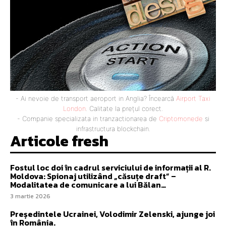
- Ai nevoie de transport aeroport in Anglia? Încearcă
Airport Taxi
London
. Calitate la prețul corect.
- Companie specializata in tranzactionarea de
Criptomonede
si
infrastructura blockchain.
Articole fresh
Fostul loc doi în cadrul serviciului de informații al R.
Moldova: Spionaj utilizând „căsuțe draft” –
Modalitatea de comunicare a lui Bălan…
3 martie 2026
Președintele Ucrainei, Volodimir Zelenski, ajunge joi
în România.