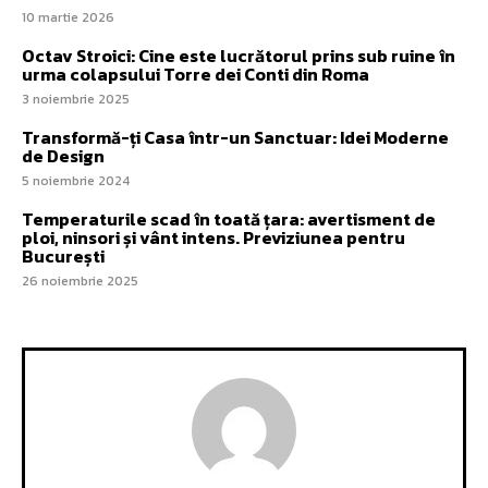
10 martie 2026
Octav Stroici: Cine este lucrătorul prins sub ruine în
urma colapsului Torre dei Conti din Roma
3 noiembrie 2025
Transformă-ți Casa într-un Sanctuar: Idei Moderne
de Design
5 noiembrie 2024
Temperaturile scad în toată țara: avertisment de
ploi, ninsori și vânt intens. Previziunea pentru
București
26 noiembrie 2025