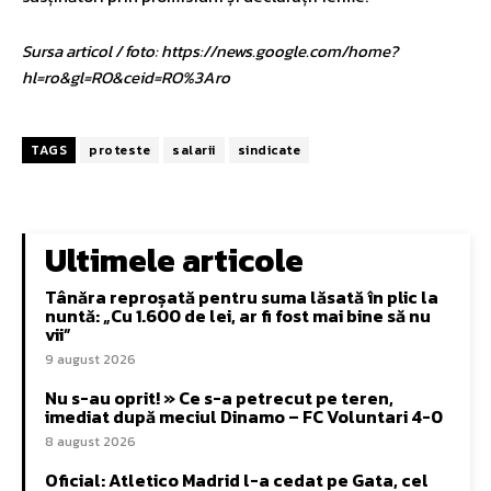
Sursa articol / foto: https://news.google.com/home?
hl=ro&gl=RO&ceid=RO%3Aro
TAGS
proteste
salarii
sindicate
Ultimele articole
Tânăra reproșată pentru suma lăsată în plic la
nuntă: „Cu 1.600 de lei, ar fi fost mai bine să nu
vii”
9 august 2026
Nu s-au oprit! » Ce s-a petrecut pe teren,
imediat după meciul Dinamo – FC Voluntari 4-0
8 august 2026
Oficial: Atletico Madrid l-a cedat pe Gata, cel