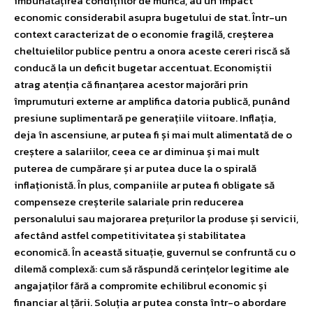
îmbunătățirea condițiilor de muncă, au un impact
economic considerabil asupra bugetului de stat. Într-un
context caracterizat de o economie fragilă, creșterea
cheltuielilor publice pentru a onora aceste cereri riscă să
conducă la un deficit bugetar accentuat. Economiștii
atrag atenția că finanțarea acestor majorări prin
împrumuturi externe ar amplifica datoria publică, punând
presiune suplimentară pe generațiile viitoare. Inflația,
deja în ascensiune, ar putea fi și mai mult alimentată de o
creștere a salariilor, ceea ce ar diminua și mai mult
puterea de cumpărare și ar putea duce la o spirală
inflaționistă. În plus, companiile ar putea fi obligate să
compenseze creșterile salariale prin reducerea
personalului sau majorarea prețurilor la produse și servicii,
afectând astfel competitivitatea și stabilitatea
economică. În această situație, guvernul se confruntă cu o
dilemă complexă: cum să răspundă cerințelor legitime ale
angajaților fără a compromite echilibrul economic și
financiar al țării. Soluția ar putea consta într-o abordare