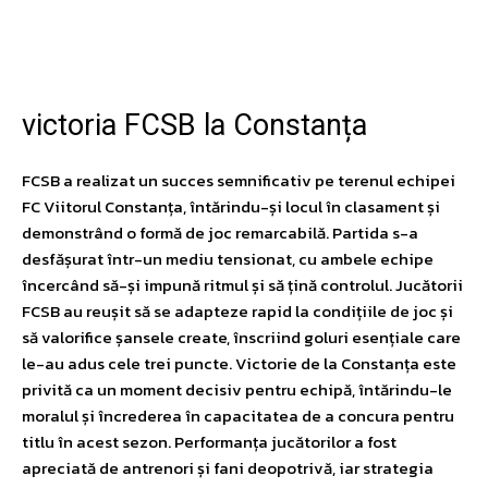
Facebook
Twitter
Pinterest
W
victoria FCSB la Constanța
FCSB a realizat un succes semnificativ pe terenul echipei
FC Viitorul Constanța, întărindu-și locul în clasament și
demonstrând o formă de joc remarcabilă. Partida s-a
desfășurat într-un mediu tensionat, cu ambele echipe
încercând să-și impună ritmul și să țină controlul. Jucătorii
FCSB au reușit să se adapteze rapid la condițiile de joc și
să valorifice șansele create, înscriind goluri esențiale care
le-au adus cele trei puncte. Victorie de la Constanța este
privită ca un moment decisiv pentru echipă, întărindu-le
moralul și încrederea în capacitatea de a concura pentru
titlu în acest sezon. Performanța jucătorilor a fost
apreciată de antrenori și fani deopotrivă, iar strategia