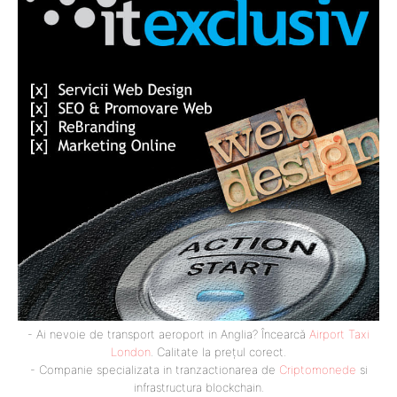
- Ai nevoie de transport aeroport in Anglia? Încearcă
Airport Taxi
London
. Calitate la prețul corect.
- Companie specializata in tranzactionarea de
Criptomonede
si
infrastructura blockchain.