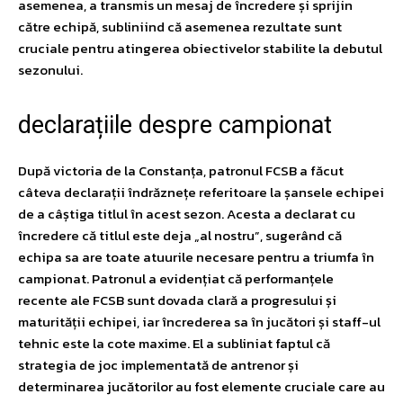
asemenea, a transmis un mesaj de încredere și sprijin
către echipă, subliniind că asemenea rezultate sunt
cruciale pentru atingerea obiectivelor stabilite la debutul
sezonului.
declarațiile despre campionat
După victoria de la Constanța, patronul FCSB a făcut
câteva declarații îndrăznețe referitoare la șansele echipei
de a câștiga titlul în acest sezon. Acesta a declarat cu
încredere că titlul este deja „al nostru”, sugerând că
echipa sa are toate atuurile necesare pentru a triumfa în
campionat. Patronul a evidențiat că performanțele
recente ale FCSB sunt dovada clară a progresului și
maturității echipei, iar încrederea sa în jucători și staff-ul
tehnic este la cote maxime. El a subliniat faptul că
strategia de joc implementată de antrenor și
determinarea jucătorilor au fost elemente cruciale care au