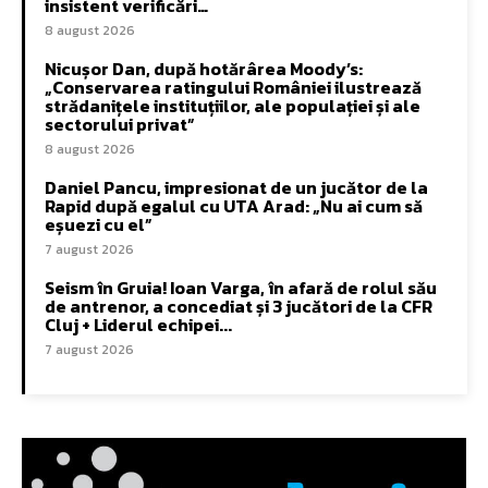
insistent verificări…
8 august 2026
Nicușor Dan, după hotărârea Moody’s:
„Conservarea ratingului României ilustrează
strădanițele instituțiilor, ale populației și ale
sectorului privat”
8 august 2026
Daniel Pancu, impresionat de un jucător de la
Rapid după egalul cu UTA Arad: „Nu ai cum să
eșuezi cu el”
7 august 2026
Seism în Gruia! Ioan Varga, în afară de rolul său
de antrenor, a concediat și 3 jucători de la CFR
Cluj + Liderul echipei...
7 august 2026