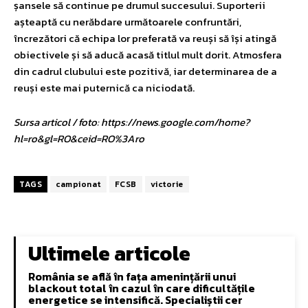
șansele să continue pe drumul succesului. Suporterii
așteaptă cu nerăbdare următoarele confruntări,
încrezători că echipa lor preferată va reuși să își atingă
obiectivele și să aducă acasă titlul mult dorit. Atmosfera
din cadrul clubului este pozitivă, iar determinarea de a
reuși este mai puternică ca niciodată.
Sursa articol / foto: https://news.google.com/home?
hl=ro&gl=RO&ceid=RO%3Aro
TAGS
campionat
FCSB
victorie
Ultimele articole
România se află în fața amenințării unui
blackout total în cazul în care dificultățile
energetice se intensifică. Specialiștii cer