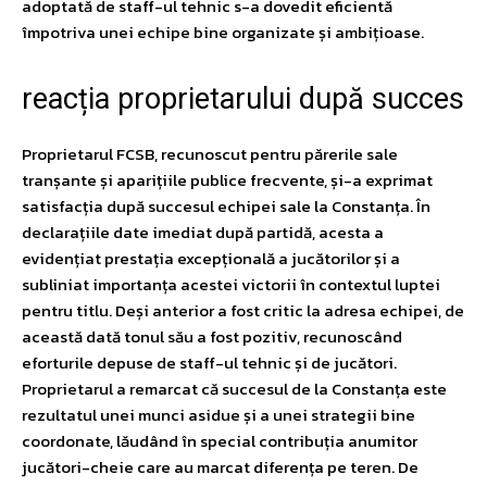
adoptată de staff-ul tehnic s-a dovedit eficientă
împotriva unei echipe bine organizate și ambițioase.
reacția proprietarului după succes
Proprietarul FCSB, recunoscut pentru părerile sale
tranșante și aparițiile publice frecvente, și-a exprimat
satisfacția după succesul echipei sale la Constanța. În
declarațiile date imediat după partidă, acesta a
evidențiat prestația excepțională a jucătorilor și a
subliniat importanța acestei victorii în contextul luptei
pentru titlu. Deși anterior a fost critic la adresa echipei, de
această dată tonul său a fost pozitiv, recunoscând
eforturile depuse de staff-ul tehnic și de jucători.
Proprietarul a remarcat că succesul de la Constanța este
rezultatul unei munci asidue și a unei strategii bine
coordonate, lăudând în special contribuția anumitor
jucători-cheie care au marcat diferența pe teren. De