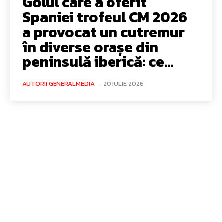
Golul care a oferit
Spaniei trofeul CM 2026
a provocat un cutremur
în diverse orașe din
peninsulă iberică: ce…
AUTORII GENERALMEDIA
-
20 IULIE 2026
Bun venit GeneralMedia.ro
GeneralMedia.ro un site de știri / blog de noutăți, dedicat
diseminării de informații și actualități. Acesta oferă articole,