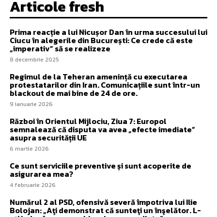
Articole fresh
Prima reacție a lui Nicușor Dan în urma succesului lui
Ciucu în alegerile din București: Ce crede că este
„imperativ” să se realizeze
8 decembrie 2025
Regimul de la Teheran amenință cu executarea
protestatarilor din Iran. Comunicațiile sunt într-un
blackout de mai bine de 24 de ore.
9 ianuarie 2026
Război în Orientul Mijlociu, Ziua 7: Europol
semnalează că disputa va avea „efecte imediate”
asupra securității UE
6 martie 2026
Ce sunt serviciile preventive și sunt acoperite de
asigurarea mea?
4 februarie 2026
Numărul 2 al PSD, ofensivă severă împotriva lui Ilie
Bolojan: „Aţi demonstrat că sunteţi un înşelător. L-