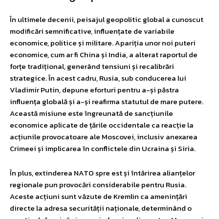
În ultimele decenii, peisajul geopolitic global a cunoscut
modificări semnificative, influențate de variabile
economice, politice și militare. Apariția unor noi puteri
economice, cum ar fi China și India, a alterat raportul de
forțe tradițional, generând tensiuni și recalibrări
strategice. În acest cadru, Rusia, sub conducerea lui
Vladimir Putin, depune eforturi pentru a-și păstra
influența globală și a-și reafirma statutul de mare putere.
Această misiune este îngreunată de sancțiunile
economice aplicate de țările occidentale ca reacție la
acțiunile provocatoare ale Moscovei, inclusiv anexarea
Crimeei și implicarea în conflictele din Ucraina și Siria.
În plus, extinderea NATO spre est și întărirea alianțelor
regionale pun provocări considerabile pentru Rusia.
Aceste acțiuni sunt văzute de Kremlin ca amenințări
directe la adresa securității naționale, determinând o