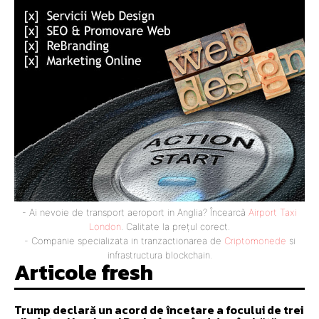
- Ai nevoie de transport aeroport in Anglia? Încearcă
Airport Taxi
London
. Calitate la prețul corect.
- Companie specializata in tranzactionarea de
Criptomonede
si
infrastructura blockchain.
Articole fresh
Trump declară un acord de încetare a focului de trei