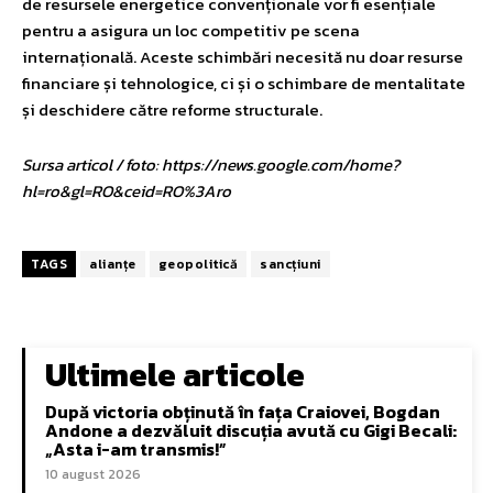
de resursele energetice convenționale vor fi esențiale
pentru a asigura un loc competitiv pe scena
internațională. Aceste schimbări necesită nu doar resurse
financiare și tehnologice, ci și o schimbare de mentalitate
și deschidere către reforme structurale.
Sursa articol / foto: https://news.google.com/home?
hl=ro&gl=RO&ceid=RO%3Aro
TAGS
alianțe
geopolitică
sancțiuni
Ultimele articole
După victoria obținută în fața Craiovei, Bogdan
Andone a dezvăluit discuția avută cu Gigi Becali:
„Asta i-am transmis!”
10 august 2026