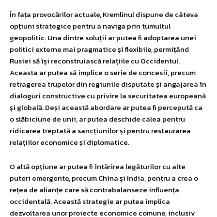
În fața provocărilor actuale, Kremlinul dispune de câteva
opțiuni strategice pentru a naviga prin tumultul
geopolitic. Una dintre soluții ar putea fi adoptarea unei
politici externe mai pragmatice și flexibile, permițând
Rusiei să își reconstruiască relațiile cu Occidentul.
Aceasta ar putea să implice o serie de concesii, precum
retragerea trupelor din regiunile disputate și angajarea în
dialoguri constructive cu privire la securitatea europeană
și globală. Deși această abordare ar putea fi percepută ca
o slăbiciune de unii, ar putea deschide calea pentru
ridicarea treptată a sancțiunilor și pentru restaurarea
relațiilor economice și diplomatice.
O altă opțiune ar putea fi întărirea legăturilor cu alte
puteri emergente, precum China și India, pentru a crea o
rețea de alianțe care să contrabalanseze influența
occidentală. Această strategie ar putea implica
dezvoltarea unor proiecte economice comune, inclusiv