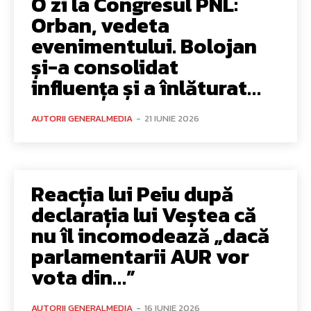
O zi la Congresul PNL:
Orban, vedeta
evenimentului. Bolojan
și-a consolidat
influența și a înlăturat…
AUTORII GENERALMEDIA
-
21 IUNIE 2026
Reacția lui Peiu după
declarația lui Veștea că
nu îl incomodează „dacă
parlamentarii AUR vor
vota din…”
AUTORII GENERALMEDIA
-
16 IUNIE 2026