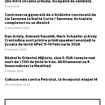
zile între Ucraina și Rusia, începând de sâmbătă.
8 mai 2026
Controversa generată de o întâlnire convocată de
Lia Savonea la Înalta Curte / Savonea: Actualele
completuri nu se dizolvă
12 decembrie 2025
Dan Ariely, Avinash Kaushik, Mark Schaefer și Andy
Crestodina sunt printre primii speakeri anunțați la
Școala de Iarnă GPeC 11-14 Februarie 2026
14 ianuarie 2026
Război în Orientul Mijlociu, ziua 5: SUA lovește mai
mult de 1.700 de ținte în Iran. Ali Khamenei va fi
înmormântat la Mashhad.
4 martie 2026
Csikszereda contra Petrolul, la începutul etapei 14
24 octombrie 2025